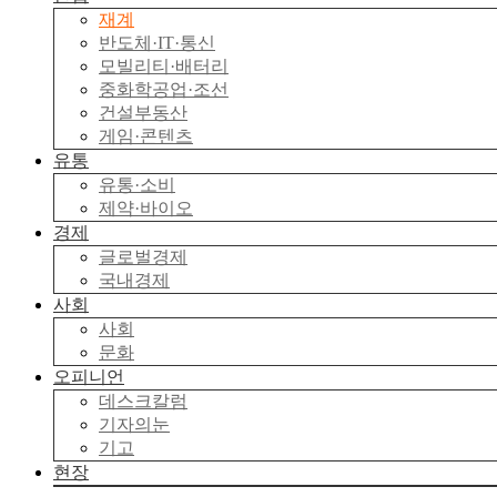
재계
반도체·IT·통신
모빌리티·배터리
중화학공업·조선
건설부동산
게임·콘텐츠
유통
유통·소비
제약·바이오
경제
글로벌경제
국내경제
사회
사회
문화
오피니언
데스크칼럼
기자의눈
기고
현장