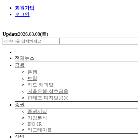
회원가입
로그인
Update
2026.08.08
(토)
전체뉴스
금융
은행
보험
카드·캐피탈
저축은행·상호금융
핀테크·디지털금융
증권
증권시장
기업분석
IPO·IR
리그테이블
산업